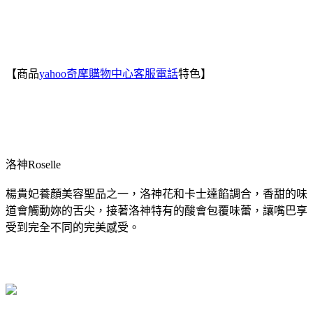
【商品
yahoo奇摩購物中心客服電話
特色】
洛神Roselle
楊貴妃養顏美容聖品之一，洛神花和卡士達餡調合，香甜的味
道會觸動妳的舌尖，接著洛神特有的酸會包覆味蕾，讓嘴巴享
受到完全不同的完美感受。