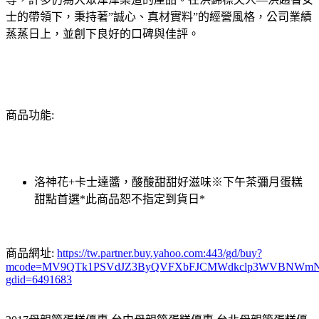
士的帶領下，秉持著”誠心、真材實料”的經營風格，公司業績
蒸蒸日上，並創下良好的口碑與佳評。
商品功能
:
洛神花+卡士達醬，酸酸甜甜好滋味※下午茶彌月蛋糕
甜點首選*此商品恕不指定到貨日*
商品網址:
https://tw.partner.buy.yahoo.com:443/gd/buy?
mcode=MV9QTk1PSVdJZ3ByQVFXbFJCMWdkclp3WVBNWmNNMVZlOX
gdid=6491683