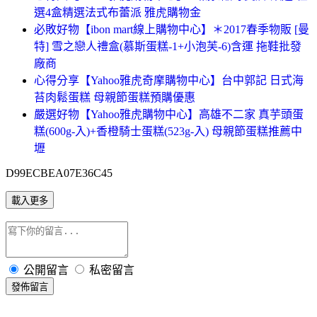
選4盒精選法式布蕾派 雅虎購物金
必敗好物【ibon mart線上購物中心】＊2017春季物販 [曼
特] 雪之戀人禮盒(慕斯蛋糕-1+小泡芙-6)含運 拖鞋批發
廠商
心得分享【Yahoo雅虎奇摩購物中心】台中郭記 日式海
苔肉鬆蛋糕 母親節蛋糕預購優惠
嚴選好物【Yahoo雅虎購物中心】高雄不二家 真芋頭蛋
糕(600g-入)+香橙騎士蛋糕(523g-入) 母親節蛋糕推薦中
壢
D99ECBEA07E36C45
載入更多
公開留言
私密留言
發佈留言