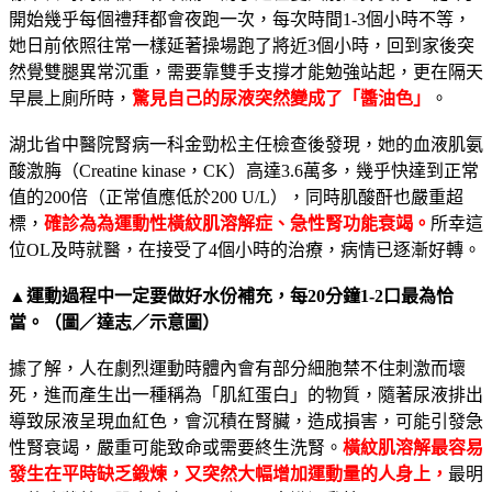
開始幾乎每個禮拜都會夜跑一次，每次時間1-3個小時不等，
她日前依照往常一樣延著操場跑了將近3個小時，回到家後突
然覺雙腿異常沉重，需要靠雙手支撐才能勉強站起，更在隔天
早晨上廁所時，
驚見自己的尿液突然變成了「醬油色」
。
湖北省中醫院腎病一科金勁松主任檢查後發現，她的血液肌氨
酸激脢（Creatine kinase，CK）高達3.6萬多，幾乎快達到正常
值的200倍（正常值應低於200 U/L），同時肌酸酐也嚴重超
標，
確
診為為運動性橫紋肌溶解症、急性腎功能衰竭。
所幸這
位OL及時就醫，在接受了4個小時的治療，病情已逐漸好轉。
▲運動過程中一定要做好水份補充，每20分鐘1-2口最為恰
當。（圖／達志／示意圖）
據了解，人在劇烈運動時體內會有部分細胞禁不住刺激而壞
死，進而產生出一種稱為「肌紅蛋白」的物質，隨著尿液排出
導致尿液呈現血紅色，會沉積在腎臟，造成損害，可能引發急
性腎衰竭，嚴重可能致命或需要終生洗腎。
橫紋肌溶解最容易
發生在平時缺乏鍛煉，又突然大幅增加運動量的人身上，
最明