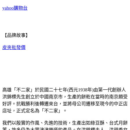
yahoo購物台
【品牌故事】
皮夾批發價
高雄「不二家」於民國二十七年(西元1938年)由第一代創辦人
洪錦標先生創立於中國南京市，生產的餅乾在當時的南京頗受
好評。抗戰勝利後轉遷來台，並將母公司遷移至現今的中正店
店址，正式定名為「不二家」。
我們以殷實的作風、先進的技術，生產出如綠豆酥、台式月餅
等，許多仍為大眾津津樂道的產品。在洪錦標夫人—洪趙香女