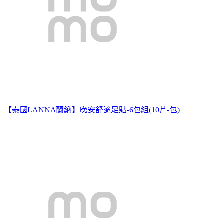
【泰國LANNA蘭納】晚安舒適足貼-6包組(10片-包)