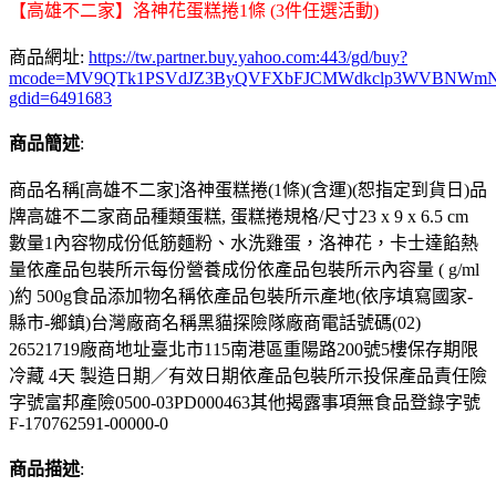
【高雄不二家】洛神花蛋糕捲1條 (3件任選活動)
商品網址:
https://tw.partner.buy.yahoo.com:443/gd/buy?
mcode=MV9QTk1PSVdJZ3ByQVFXbFJCMWdkclp3WVBNWmNNMVZlOX
gdid=6491683
商品簡述
:
商品名稱[高雄不二家]洛神蛋糕捲(1條)(含運)(恕指定到貨日)品
牌高雄不二家商品種類蛋糕, 蛋糕捲規格/尺寸23 x 9 x 6.5 cm
數量1內容物成份低筋麵粉、水洗雞蛋，洛神花，卡士達餡熱
量依產品包裝所示每份營養成份依產品包裝所示內容量 ( g/ml
)約 500g食品添加物名稱依產品包裝所示產地(依序填寫國家-
縣市-鄉鎮)台灣廠商名稱黑貓探險隊廠商電話號碼(02)
26521719廠商地址臺北市115南港區重陽路200號5樓保存期限
冷藏 4天 製造日期／有效日期依產品包裝所示投保產品責任險
字號富邦產險0500-03PD000463其他揭露事項無食品登錄字號
F-170762591-00000-0
商品描述
: