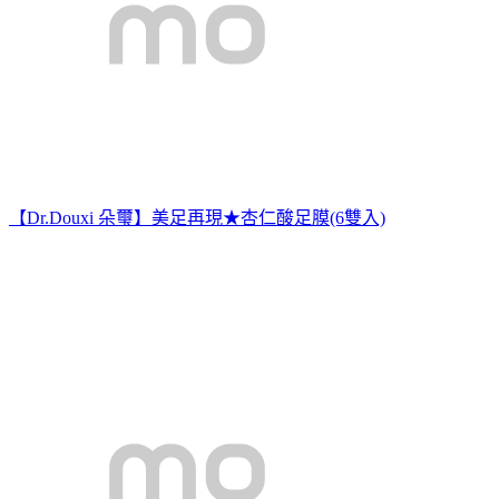
【Dr.Douxi 朵璽】美足再現★杏仁酸足膜(6雙入)