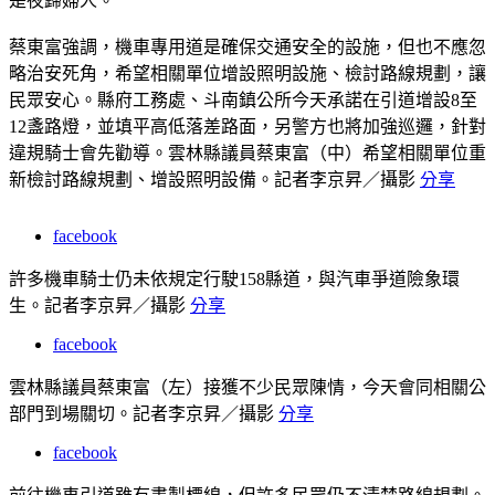
是夜歸婦人。
蔡東富強調，機車專用道是確保交通安全的設施，但也不應忽
略治安死角，希望相關單位增設照明設施、檢討路線規劃，讓
民眾安心。縣府工務處、斗南鎮公所今天承諾在引道增設8至
12盞路燈，並填平高低落差路面，另警方也將加強巡邏，針對
違規騎士會先勸導。
雲林縣議員蔡東富（中）希望相關單位重
新檢討路線規劃、增設照明設備。記者李京昇／攝影
分享
facebook
許多機車騎士仍未依規定行駛158縣道，與汽車爭道險象環
生。記者李京昇／攝影
分享
facebook
雲林縣議員蔡東富（左）接獲不少民眾陳情，今天會同相關公
部門到場關切。記者李京昇／攝影
分享
facebook