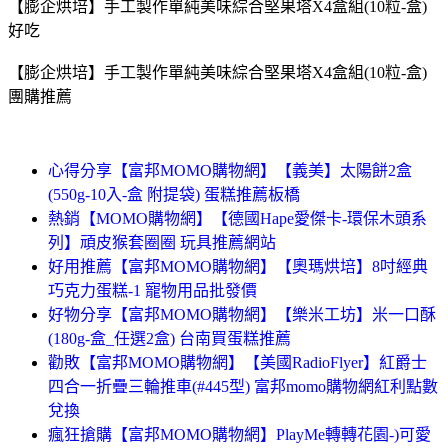
【膨企烘培】手工製作單純美味綜合堅果塔X4盒組(10粒-盒)
好吃
【膨企烘培】手工製作單純美味綜合堅果塔X4盒組(10粒-盒)
團購推薦
心得分享【富邦MOMO購物網】【義美】太陽餅2盒
(550g-10入-盒 附提袋) 蛋糕推薦板橋
熱銷【MOMO購物網】【德國Hape愛傑卡-環保木頭系
列】頑皮猴套圈圈 玩具推薦網站
好用推薦【富邦MOMO購物網】【奧瑪烘培】8吋經典
巧克力蛋糕-1 寵物用品批發價
好物分享【富邦MOMO購物網】【樂米工坊】米一口酥
(180g-盒_任選2盒) 台南買蛋糕推薦
勸敗【富邦MOMO購物網】【美國RadioFlyer】紅爵士
四合一折疊三輪推車(#445型) 富邦momo購物網紅利點數
兌換
瘋狂搶購【富邦MOMO購物網】PlayMe轉轉花園-)可愛