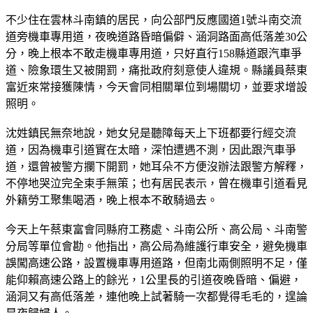
不少住在雲林斗南鎮的居民，向公部門反應國道1號斗南交流
道旁機車專用道，夜晚道路昏暗偏僻、涵洞路面高低落差30公
分，晚上根本不敢走機車專用道，只好直行158縣道跟汽車爭
道、險象環生又被開罰，痛批政府刻意使人違規。縣議員蔡東
富近來常接獲陳情，今天會同相關單位到場關切，並要求增設
照明。
沈姓鎮民無奈地說，她女兒是聽障每天上下班都要行經交流
道，因為機車引道實在太暗，深怕遭遇不測，因此跟汽車爭
道，還曾被警方攔下開罰，她耳朵不方便沒辦法跟警方解釋，
不停地哭泣完全束手無策；也有居民表示，曾在機車引道看見
外籍勞工聚集喝酒，晚上根本不敢騎過去。
今天上午蔡東富會同縣府工務處、斗南公所、高公局、斗南警
分局等單位會勘。他指出，高公局為維護行車安全，避免機車
誤闖高速公路，設置機車專用道路，但南北兩側照明不足，僅
能仰賴高速公路上的餘光，1公里長的引道夜晚昏暗、偏避，
涵洞又有高低落差，連他晚上試著騎一次都覺得毛毛的，遑論