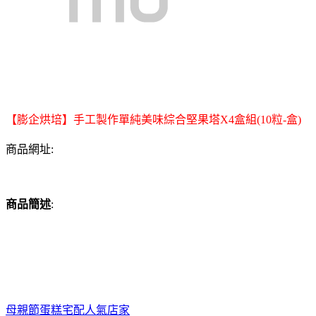
【膨企烘培】手工製作單純美味綜合堅果塔X4盒組(10粒-盒)
商品網址:
商品簡述
:
母親節蛋糕宅配人氣店家